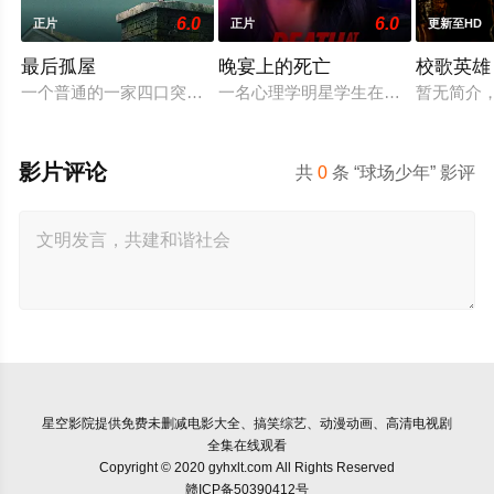
6.0
6.0
正片
正片
更新至HD
最后孤屋
晚宴上的死亡
校歌英雄
一个普通的一家四口突遭诡异变故，被困在自家房屋中超过 100
一名心理学明星学生在一次教师派对上
暂无简介
影片评论
共
0
条 “球场少年” 影评
星空影院
提供免费未删减电影大全、搞笑综艺、动漫动画、高清电视剧
全集在线观看
Copyright © 2020 gyhxlt.com All Rights Reserved
赣ICP备50390412号