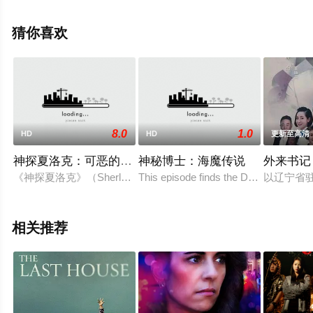
精彩演绎的俄罗斯电影，手机免费观看高清无删减完整版
电影大全就上星空电影网，更多剧情信息可移步至豆瓣电
猜你喜欢
影、电视猫或剧情网等平台了解。
8.0
1.0
HD
HD
更新至高清
神探夏洛克：可恶的新娘
神秘博士：海魔传说
外来书记
《神探夏洛克》（Sherlock）2016年推出特别篇，福尔摩斯
This episode finds the Doctor (Jodie W
以辽宁省
相关推荐