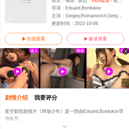
语言：
俄语
状态：
HD/高清
- 免费在线观看
导演：
Eduard,Bordukov
主演：
Sergey,Romanovich,Sergey,Podolny,Kirill,Degtyar
HD
更新时间：
2022-10-06
在线观看
极速观看


剧情介绍
我要评分
星空影院剧情片《球场少年》是一部由Eduard,Bordukov导
演执导，
Sergey,Romanovich,Sergey,Podolny,Kirill,Degtyar等演员
