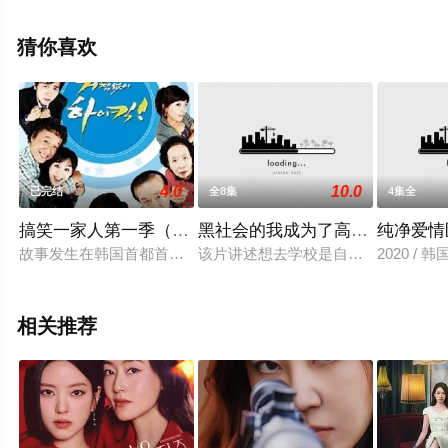
电视剧全集就上星空电影网，热播电视剧提前免费观看，
更多剧情信息可移步至豆瓣电视剧、电视猫或剧情网等平
猜你喜欢
台了解。
4.0
10.0
已完结
全8集
4集全
搞笑一家人第一季（普通话）
黑社会的我成为了高中生
纯净爱情
故事发生在韩国首都首尔的黑石洞李顺财一家，儿子李民永（崔民
该片讲述想去学校是自己毕生心愿的
2020 / 
相关推荐