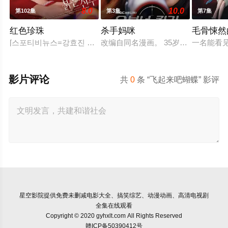
8.0
10.0
第102集
第3集
第7集
红色珍珠
杀手妈咪
毛骨悚然
[스포티비뉴스=강효진 기자] 배우 박진희가 본격 컴백 활동에 나선
改编自同名漫画。 35岁的俞宝娜过
一名能看
影片评论
共
0
条 “飞起来吧蝴蝶” 影评
星空影院
提供免费未删减电影大全、搞笑综艺、动漫动画、高清电视剧
全集在线观看
Copyright © 2020 gyhxlt.com All Rights Reserved
赣ICP备50390412号