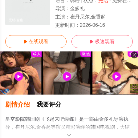
语言：
韩语
状态：
完结
- 免费在线观看
导演：
金多礼
主演：
崔丹尼尔,金香起
完结/全集
更新时间：
2026-06-16
在线观看
极速观看


剧情介绍
我要评分
星空影院韩国剧《飞起来吧蝴蝶》是一部由金多礼导演执
导，崔丹尼尔,金香起等演员精彩演绎的韩国电视剧，大结
局剧情已揭晓（完结），手机免费观看高清无删减完整版
