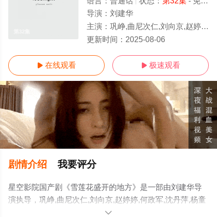
语言：
普通话
状态：
第32集
- 免费在线观看
导演：
刘建华
主演：
巩峥,曲尼次仁,刘向京,赵婷婷,何政军,沈丹萍,杨童舒,陆剑民,刘禹霆,李婉媚,何德乾
第32集
更新时间：
2025-08-06
在线观看
极速观看


剧情介绍
我要评分
星空影院国产剧《雪莲花盛开的地方》是一部由刘建华导
演执导，巩峥,曲尼次仁,刘向京,赵婷婷,何政军,沈丹萍,杨童
舒,陆剑民,刘禹霆,李婉媚,何德乾等演员精彩演绎的内地电
