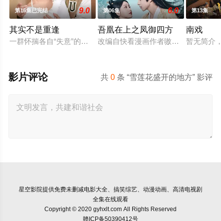
9.0
6.0
第16集已完结
第06集
第13集
其实不是重逢
吾凰在上之凤御四方
南戏
一群怀揣各自“失意”的年轻人，在沿海小城南安相遇相知，他们
改编自快看漫画作者嗷小泽的独家连载
暂无简介
影片评论
共
0
条 “雪莲花盛开的地方” 影评
星空影院
提供免费未删减电影大全、搞笑综艺、动漫动画、高清电视剧
全集在线观看
Copyright © 2020 gyhxlt.com All Rights Reserved
赣ICP备50390412号