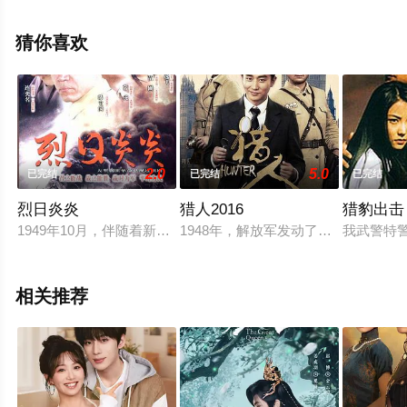
视剧，手机免费观看高清无删减完整版电视剧全集就上星
空电影网，热播电视剧提前免费观看，更多剧情信息可移
猜你喜欢
步至豆瓣电视剧、电视猫或剧情网等平台了解。
2.0
5.0
已完结
已完结
已完结
烈日炎炎
猎人2016
猎豹出击
1949年10月，伴随着新中国成立的礼炮声，中国人民解放军
1948年，解放军发动了辽沈战役，
我武警特
相关推荐