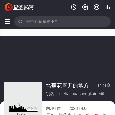






雪莲花盛开的地方
分享

别名：xuelianhuashengkaidedifang
内地
国产
2023
4.0