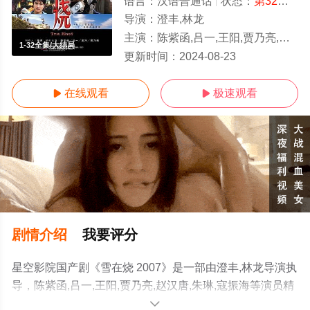
语言：
汉语普通话
状态：
第32集完结
导演：
澄丰,林龙
主演：
陈紫函,吕一,王阳,贾乃亮,赵汉唐,朱琳,寇振海
1-32全集/大结局
更新时间：
2024-08-23
在线观看
极速观看


剧情介绍
我要评分
星空影院国产剧《雪在烧 2007》是一部由澄丰,林龙导演执
导，陈紫函,吕一,王阳,贾乃亮,赵汉唐,朱琳,寇振海等演员精
彩演绎的中国大陆电视剧，大结局剧情已揭晓（1-32全
