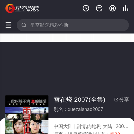






雪在烧 2007(全集)
分享

别名：xuezaishao2007
中国大陆
剧情,内地剧,大陆
2007
4