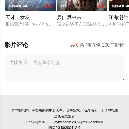
6.0
4.0
更新至第14集
完结
更新至第24
天才，女友
兵自风中来
江海潮生
根据素光同同名小说改编。江逾白长大以后，林知夏忽然对他说：
该剧讲述了在396旅与陆军步兵学院
本剧讲述
影片评论
共
0
条 “雪在烧 2007” 影评
星空影院
提供免费未删减电影大全、搞笑综艺、动漫动画、高清电视剧
全集在线观看
Copyright © 2020 gyhxlt.com All Rights Reserved
赣ICP备50390412号