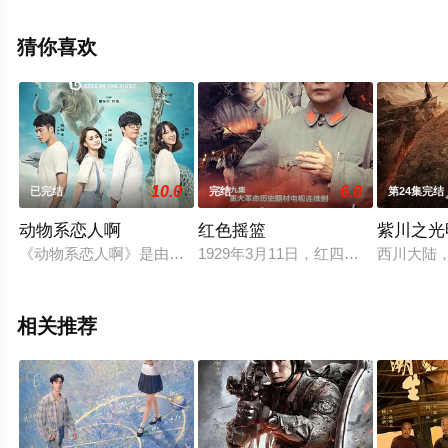
集），手机免费观看高清无删减完整版电视剧全集就上星
空电影网，热播电视剧提前免费观看，更多剧情信息可移
猜你喜欢
步至豆瓣电视剧、电视猫或剧情网等平台了解。
10.0
6.0
已完结
完结
第24集完结
动物系恋人啊
红色摇篮
紫川之光
《动物系恋人啊》是由搜狐视频、莱可传媒出品联合出品，钟欣
1929年3月11日，红四军从江西
西川大陆
相关推荐