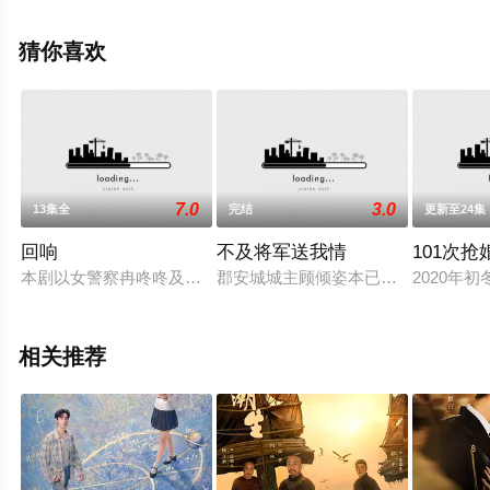
看高清无删减完整版电视剧全集就上星空电影网，热播电
视剧提前免费观看，更多剧情信息可移步至豆瓣电视剧、
猜你喜欢
电视猫或剧情网等平台了解。
7.0
3.0
13集全
完结
更新至24集
回响
不及将军送我情
101次抢
本剧以女警察冉咚咚及专案组成员侦破一桩凶杀案为主线，以女
郡安城城主顾倾姿本已用扮猪吃老虎
2020
相关推荐