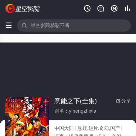






意能之下(全集)
分享

别名：yinengzhixia
中国大陆
悬疑,短片,奇幻,国产
2025