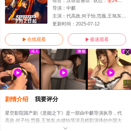
语言：
汉语普通话
状态：
全24集
- 
导演：
中麒
主演：
代高政,何子怡,范薇,王旭东,向婧怡
1-24全集/大结局
更新时间：
2025-07-12
在线观看
极速观看


剧情介绍
我要评分
星空影院国产剧《意能之下》是一部由中麒导演执导，代
高政,何子怡,范薇,王旭东,向婧怡等演员精彩演绎的中国大
陆电视剧，大结局剧情已揭晓（1-24全集），手机免费观
