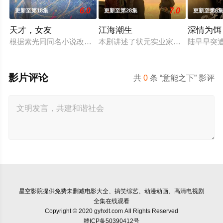
6.0
7.0
更新至第18集
更新至第28集
更新至第6
天才，女友
江海潮生
深情为饵
根据素光同同名小说改编。江逾白长大以后，林知夏忽然对他说：
本剧讲述了状元实业家张謇创办大生
陆早早突
影片评论
共
0
条 “意能之下” 影评
星空影院
提供免费未删减电影大全、搞笑综艺、动漫动画、高清电视剧
全集在线观看
Copyright © 2020 gyhxlt.com All Rights Reserved
赣ICP备50390412号