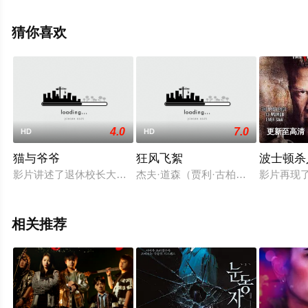
清无删减完整版电影大全就上星空电影网，更多剧情信息
可移步至豆瓣电影、电视猫或剧情网等平台了解。
猜你喜欢
4.0
7.0
HD
HD
更新至高清
猫与爷爷
狂风飞絮
波士顿杀
影片讲述了退休校长大吉爷爷在老伴先一步离开人世后，和猫咪
杰夫·道森（贾利·古柏）是一个倒霉
影片再现
相关推荐