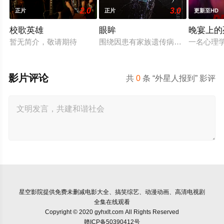
2.0
3.0
正片
正片
更新至HD
校歌英雄
眼眸
晚宴上的
暂无简介，敬请期待
围绕因患有家族遗传病而导致视力逐
一名心理
影片评论
共
0
条 “外星人报到” 影评
星空影院
提供免费未删减电影大全、搞笑综艺、动漫动画、高清电视剧
全集在线观看
Copyright © 2020 gyhxlt.com All Rights Reserved
赣ICP备50390412号