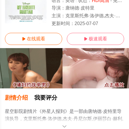
语言：
英语
状态：
HD/高清
- 免费在线观看
导演：
唐纳德·皮特里
主演：
克里斯托弗·洛伊德,杰夫·丹尼尔斯,伊丽莎白·赫利,达丽尔·汉纳
HD
更新时间：
2025-07-07
在线观看
极速观看


剧情介绍
我要评分
星空影院剧情片《外星人报到》是一部由唐纳德·皮特里导
演执导，克里斯托弗·洛伊德,杰夫·丹尼尔斯,伊丽莎白·赫利,
达丽尔·汉纳等演员精彩演绎的美国电影，手机免费观看高
