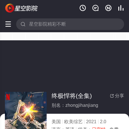






终极悍将(全集)
分享

别名：zhongjihanjiang
美国
欧美综艺
2021
2.0