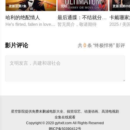
1.0
5.0
更新至第7集
完结
更新至第09
哈利的绝配情人
最后通牒：不结就分 第四季
卡戴珊家
He’s flirted, fallen in love, hooked up, and broken up. He’s eve
暂无简介，敬请期待
2025 /
影片评论
共
0
条 “终极悍将” 影评
星空影院
提供免费未删减电影大全、搞笑综艺、动漫动画、高清电视剧
全集在线观看
Copyright © 2020 gyhxlt.com All Rights Reserved
赣ICP备50390412号