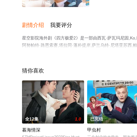
更新至特别篇
剧情介绍
我要评分
星空影院海外剧《四方极爱2》是一部由西瓦·萨瓦玛尼固,Ko,Nan
阿努帕特·路恩索赛,塔拉同·蓬朴提岸,萨兰乌特·尼塔亚苏西,
泰国电视剧，手机免费观看高清无删减完整版电视剧全集就
剧、电视猫或剧情网等平台了解。
猜你喜欢
全12集
1.0
已完结
暮海情深
甲虫村