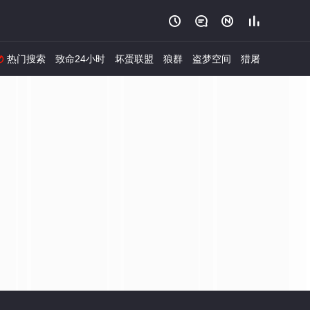




热门搜索
致命24小时
坏蛋联盟
狼群
盗梦空间
猎屠
