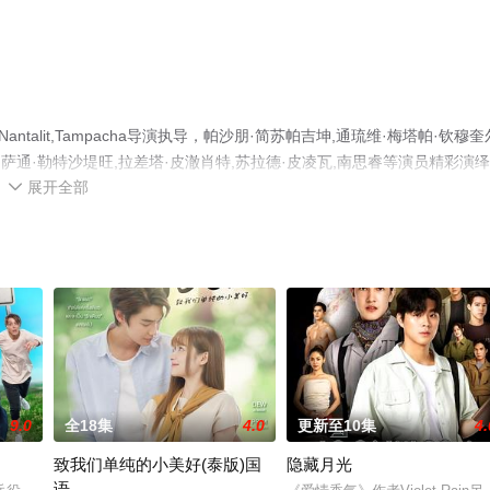
talit,Tampacha导演执导，帕沙朋·简苏帕吉坤,通琉维·梅塔帕·钦穆奎
帕萨通·勒特沙堤旺,拉差塔·皮澈肖特,苏拉德·皮凌瓦,南思睿等演员精彩演
展开全部
上星空电影网，热播电视剧提前免费观看，更多剧情信息可移步至豆瓣电

9.0
全18集
4.0
更新至10集
4.
致我们单纯的小美好(泰版)国
隐藏月光
语