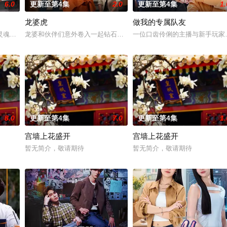
6.0
更新至第4集
2.0
更新至第4集
1.
龙婆虎
做我的专属队友
灵魂附到珊瑚上的故事。
龙婆和伙伴们意外卷入一起钻石抢劫案，成为警方怀疑的对象。为了
一位口齿伶俐的主播与新手玩家
8.0
更新至第4集
7.0
更新至第4集
1.
宫墙上花盛开
宫墙上花盛开
晨，泰国爆发血腥镇压，大学生Ravin被迫逃入丛林，加入地下游击
暂无简介，敬请期待
暂无简介，敬请期待