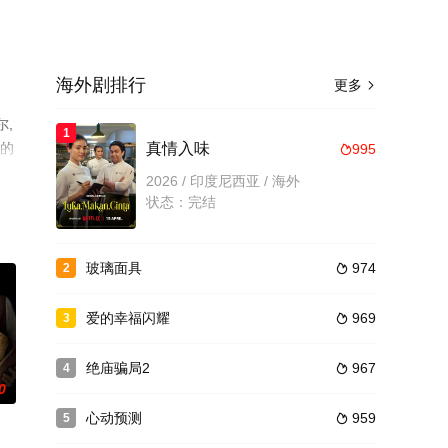
海外剧排行
更多

尔,
1
绎的
真情入味
995

视
2026 / 印度尼西亚 / 海外
状态：完结
玻璃面具
974
2

爱的幸福闪耀
969
3

绝庙骗局2
967
4

0
心动预测
959
5
