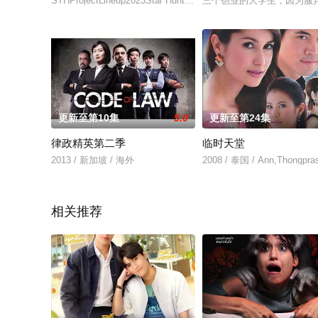
STHProjectLineup2023Star Hunter 2023企划讲述
三个创业的大学生，因为服
更新至第10集
5.0
更新至第24集
律政精英第二季
临时天堂
2013 / 新加坡 / 海外
2008 / 泰国 / Ann,Thongpra
相关推荐