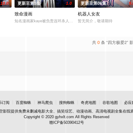
10.0
更新至第5集
1.0
更新至第06集
9.
致命漫画
机器人女友
知名漫画家kaye被负责连环杀人案的督察phat盯上，原因是新闻机构
暂无简介，敬请期待
共
0
条 “四方极爱2” 
S订阅
百度蜘蛛
神马爬虫
搜狗蜘蛛
奇虎地图
谷歌地图
必应
空影院
提供免费未删减电影大全、搞笑综艺、动漫动画、高清电视剧全集在线
Copyright © 2020 gyhxlt.com All Rights Reserved
赣ICP备50390412号