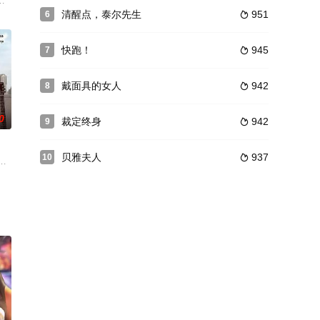
刻，他们需要离开甲虫村。可是村里的
ain另一作品。 讲述Khen前往清迈一所古老的宅邸撰写文案，在那里发生了一次意
清醒点，泰尔先生
951
6

好》。
快跑！
945
7

戴面具的女人
942
8

0
裁定终身
942
9

贝雅夫人
937
10

个屋檐下会发生什么？
浪漫的超自然浪漫喜剧