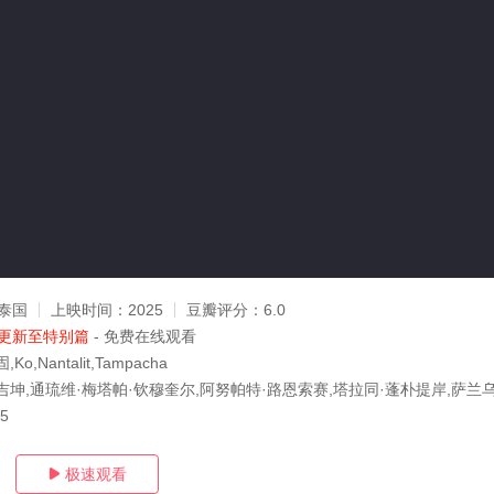
泰国
上映时间：
2025
豆瓣评分：
6.0
更新至特别篇
- 免费在线观看
,Nantalit,Tampacha
吉坤,通琉维·梅塔帕·钦穆奎尔,阿努帕特·路恩索赛,塔拉同·蓬朴提岸,萨兰
05
极速观看
