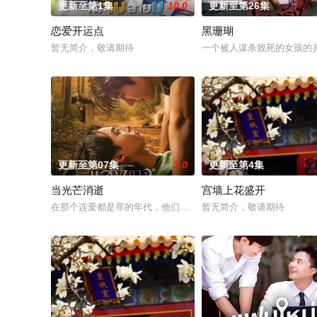
更新至第1集
10.0
更新至第26集
恋爱开运点
黑珊瑚
暂无简介，敬请期待
一个被人谋杀致死的女孩的
更新至第07集
3.0
更新至第4集
当光芒消逝
宫墙上花盛开
在那个连爱都是罪的年代，他们选择了彼此。 1976年10月6日清
暂无简介，敬请期待