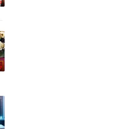
0
证明自己的清白、挽回声誉，他们踏上了一场惊险刺激、动作不断的冒险之旅
！顶级主播Thi追捕神秘玩家Zo，后者竟屡次击败他。一场原本只为猎杀对手
0