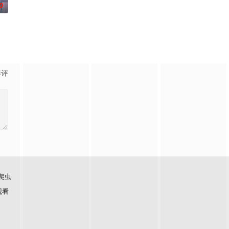
0
老板thun发现受害者的模式、杀人手法以及案发现场，竟然与k
影评
爬虫
观看