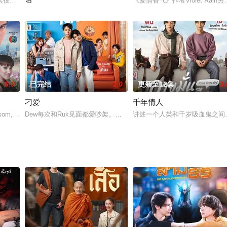
了青年林在实习的第一天就发现昨晚与他发生性关系的
兵役的要求。而被发配到了甲虫村。这时，他们的程序刚刚要获得融资。关键时
《爱情香气》作者Violet R
泰国洞察娱乐2020年5月19日宣布将翻拍大陆剧《致我们单纯的小美
6.0
已完结
3.0
更新至12集
3.
刁爱
千年情人
som,Ken,Theeradeth,Wongpuapan
Dew每次和Ruk见面都爱吵架。当他们在同一个公司工作，住在同一
讲述一个人类和千岁吸血鬼之间