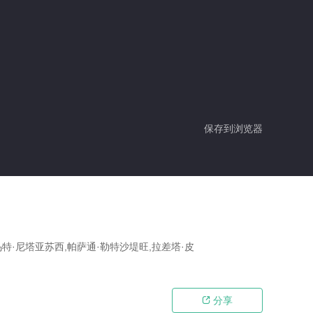
保存到浏览器
乌特·尼塔亚苏西,帕萨通·勒特沙堤旺,拉差塔·皮
分享
