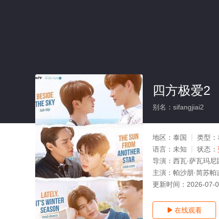
四方极爱2
别名：sifangjiai2
地区：
泰国
类型：
语言：
未知
状态：
导演：
西瓦·萨瓦玛尼固,Ko
主演：
帕沙朋·简苏帕
更新时间：
2026-07-
在线观看
