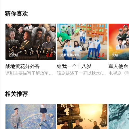
李斌,梅年佳,李浩,安洁,金博,杜光炜,李芬,王欣如,曹世平,肖
淑丽,张文俊,王嘉鑫,高安义,小米,吴任远,郭阳,林琪,张庆庆,
猜你喜欢
姬晓飞,朱佳煜,徐恩凡,王沚渊,康健,等演员精彩演绎的中国
大陆电视剧，大结局剧情已揭晓（1-34全集），手机免费
观看高清无删减完整版电视剧全集就上星空电影网，热播
电视剧提前免费观看，更多剧情信息可移步至豆瓣电视
剧、电视猫或剧情网等平台了解。
4.0
1.0
已完结
更新至第21集
完结
战地黄花分外香
给我一个十八岁
军人使命
该剧主要描写了解放军某专业文工团在深入大漠、穿越戈壁、登
该剧讲述了一群以秋水(郭麒麟饰)为
电视剧《
相关推荐