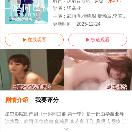
语言：
汉语普通话
状态：
第34集完结
导演：
毕鑫业
主演：
武雨泽,徐晓璐,庞瀚辰,李若嘉,于翔,桑砚,应岱臻,丁翔南,李川,陈汛,李栋,刘轩,俞思远,付美,邵嘉,顾睿涛,潘一飞,李斌,梅年佳,李
1-34全集/大结局
更新时间：
2025-12-24
在线观看
极速观看


剧情介绍
我要评分
星空影院国产剧《一起同过窗 第一季》是一部由毕鑫业导
演执导，武雨泽,徐晓璐,庞瀚辰,李若嘉,于翔,桑砚,应岱臻,丁
翔南,李川,陈汛,李栋,刘轩,俞思远,付美,邵嘉,顾睿涛,潘一飞,
