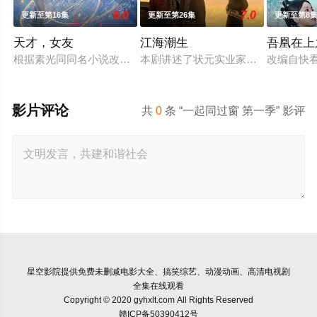
6.0
7.0
更新至第16集
更新至第26集
更新至第8
天才，女友
江海潮生
吾凰在上
根据素光同同名小说改编。江逾白长大以后，林知夏忽然对他说：
本剧讲述了状元实业家张謇创办大生
改编自快
影片评论
共
0
条 “一起同过窗 第一季” 影评
星空影院
提供免费未删减电影大全、搞笑综艺、动漫动画、高清电视剧
全集在线观看
Copyright © 2020 gyhxlt.com All Rights Reserved
赣ICP备50390412号