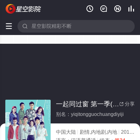






一起同过窗 第一季(全集)
分享

别名：yiqitongguochuangdiyiji
中国大陆
剧情,内地剧,内地
2016
3