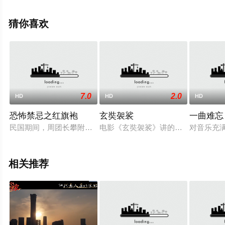
影，手机免费观看高清无删减完整版电影大全就上星空电
影网，更多剧情信息可移步至豆瓣电影、电视猫或剧情网
猜你喜欢
等平台了解。
7.0
2.0
HD
HD
HD
恐怖禁忌之红旗袍
玄奘袈裟
一曲难忘
民国期间，周团长攀附权贵，与即将成婚的评弹名伶程小蝶（秦
电影《玄奘袈裟》讲的是辛亥革命前夕
对音乐充
相关推荐