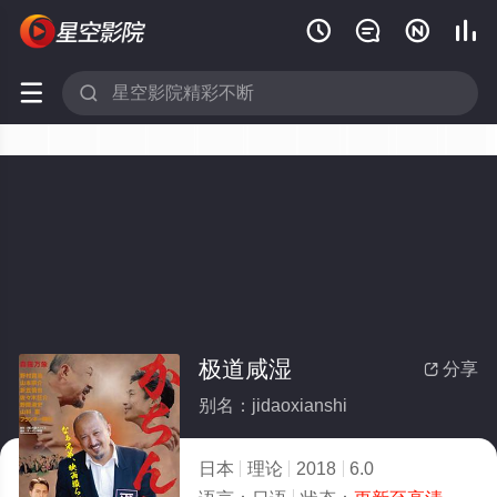






极道咸湿
分享

别名：jidaoxianshi
日本
理论
2018
6.0