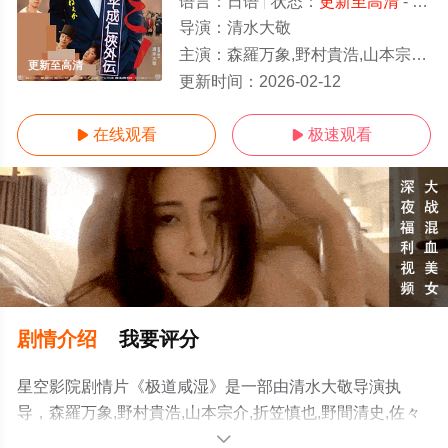
语言：
日语
状态：
更新至高清
- 免费在线观看
导演：
清水大敬
主演：
森羅万象,野村貴浩,山本宗介,折笠慎也,野間清史,佐々木狂介,山科薫,フランキー岡村
更新至高清
更新时间：
2026-02-12
在线观看
极速观看


剧情介绍
我要评分
星空影院剧情片《极道咸湿》是一部由清水大敬导演执
导，森羅万象,野村貴浩,山本宗介,折笠慎也,野間清史,佐々
木狂介,山科薫,フランキー岡村等演员精彩演绎的日本电
