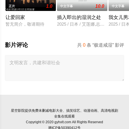
1.0
10.0
正片
中文字幕
中文字幕
让爱回家
插入即出的湿润之处
我女儿男
暂无简介，敬请期待
2025 / 日本 / 艾莲娜,志美健
2025 / 日
影片评论
共
0
条 “极道咸湿” 影评
星空影院
提供免费未删减电影大全、搞笑综艺、动漫动画、高清电视剧
全集在线观看
Copyright © 2020 gyhxlt.com All Rights Reserved
赣ICP备50390412号