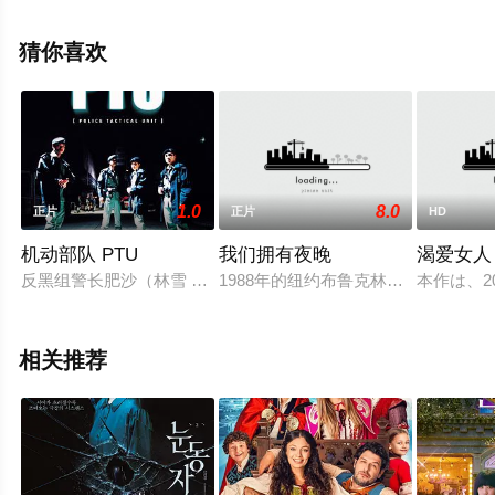
里,Asha,Assuncao,阿斯文迪·贝宁·斯瓦拉,Mutia,Datau,苏
吉沃·特
猜你喜欢
乔,Nova,Eliza,Teddy,Syah,Fuad,Idris,Totos,Rasiti,Finni,Vyrn
等演员精彩演绎的印度尼西亚电影，手机免费观看高清无
删减完整版电影大全就上星空电影网，更多剧情信息可移
步至豆瓣电影、电视猫或剧情网等平台了解。
1.0
8.0
正片
正片
HD
机动部队 PTU
我们拥有夜晚
渴爱女人
反黑组警长肥沙（林雪 饰），不慎丢失手枪。这件事非同小可，
1988年的纽约布鲁克林，鲍比（Joaq
本作は、2
相关推荐