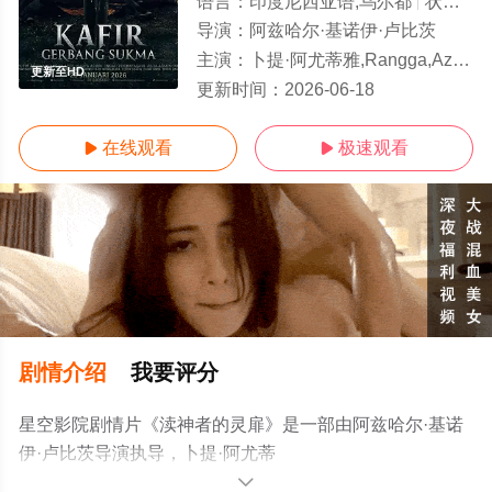
语言：
印度尼西亚语,乌尔都
状态：
导演：
阿兹哈尔·基诺伊·卢比茨
主演：
卜提·阿尤蒂雅,Rangga,Azof,Nadya,Arina,英达·帕玛塔萨里,Asha,Assuncao,阿斯文迪·贝宁·斯瓦拉,M
更新至HD
更新时间：
2026-06-18
在线观看
极速观看


剧情介绍
我要评分
星空影院剧情片《渎神者的灵扉》是一部由阿兹哈尔·基诺
伊·卢比茨导演执导，卜提·阿尤蒂
雅,Rangga,Azof,Nadya,Arina,英达·帕玛塔萨
