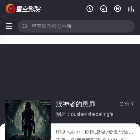






渎神者的灵扉
分享

别名：dushenzhedelingfei
印度尼西亚
剧情,悬疑,惊悚,恐怖
20