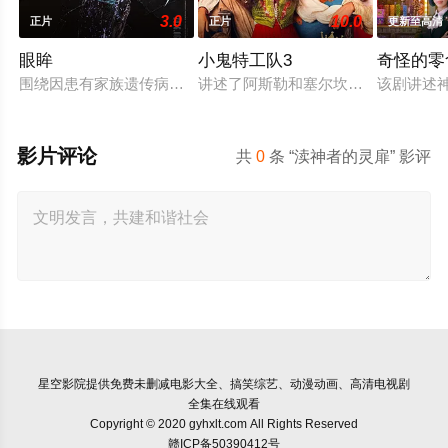
3.0
10.0
正片
正片
更新至高清
眼眸
小鬼特工队3
奇怪的零
围绕因患有家族遗传病而导致视力逐渐丧失的摄影师瑞真展开。
讲述了阿斯勒和塞尔坎在休产假期间
该剧讲述
影片评论
共
0
条 “渎神者的灵扉” 影评
星空影院
提供免费未删减电影大全、搞笑综艺、动漫动画、高清电视剧
全集在线观看
Copyright © 2020 gyhxlt.com All Rights Reserved
赣ICP备50390412号