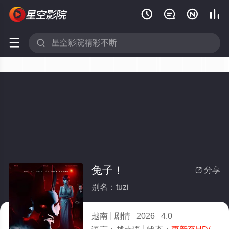






兔子！
分享

别名：tuzi
越南
剧情
2026
4.0