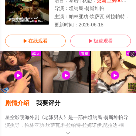
语言：
泰语
状态：
更新至第06集
- 
导演：
坦纳民·翁斯坤帕
主演：
帕林亚功·坎萨瓦,科拉帕特·拉姆诺伊,琵拉达·楠翁,Phasakorn,Ratnaliam,哈里特·布阿约伊,甘·克里查纳潘,塔那克利·
更新至第06集
更新时间：
2026-06-18
在线观看
极速观看


剧情介绍
我要评分
星空影院海外剧《老派男友》是一部由坦纳民·翁斯坤帕导
演执导，帕林亚功·坎萨瓦,科拉帕特·拉姆诺伊,琵拉达·楠
翁,Phasakorn,Ratnaliam,哈里特·布阿约伊,甘·克里查纳潘,
