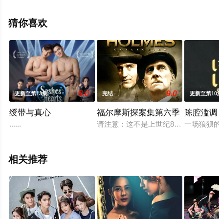
塔那克利·奇安淳亚,萨澜·鲁杰耶拉塔纳福拉潘,纳塔西特·尤
阿瑞克西,坦纳普·瑟斯塔希缇奎尔,沃拉蓬·瓦罗尔,索恩塔斯
猜你喜欢
特·布昂加姆,Krittapod,Bunya等演员精彩演绎的泰国电视
剧，手机免费观看高清无删减完整版电视剧全集就上星空
电影网，热播电视剧提前免费观看，更多剧情信息可移步
至豆瓣电视剧、电视猫或剧情网等平台了解。
5.0
9.0
更新至第13集
完结
更新至第10
绶带与真心
福尔摩斯探案集第六季
陈腔滥调
......
请注意：这不是上世纪80年代那部经典的
一场狼狈
相关推荐