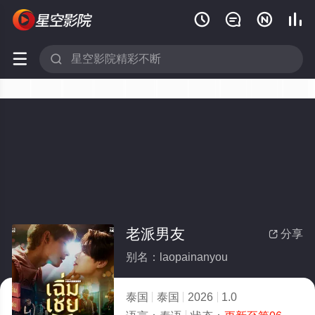






老派男友
分享

别名：laopainanyou
泰国
泰国
2026
1.0