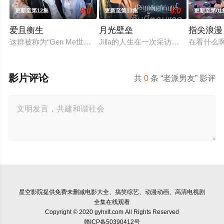
8.0
6.0
更新至第12集
更新至第13集
更新至第01
爱且衡生
月光壁垒
指尖浪漫
这群被称为“Gen Me世代”的年轻人，在爱情与梦想中跌跌撞
Jilla的人生在一次采访中彻底偏离了轨
在看什么啊，
影片评论
共
0
条 “老派男友” 影评
星空影院
提供免费未删减电影大全、搞笑综艺、动漫动画、高清电视剧
全集在线观看
Copyright © 2020 gyhxlt.com All Rights Reserved
赣ICP备50390412号