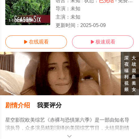
语言：
未知
状态：
已完结
- 免费在线观看
导演：
未知
主演：
未知
1-17全集/大结局
更新时间：
2025-05-09
在线观看
极速观看


剧情介绍
我要评分
星空影院欧美综艺《赤裸与恐惧第六季》是一部由知名导
演执导，众多演员精彩演绎的美国综艺节目，大结局剧情
已揭晓（1-17全集），手机免费观看高清无删减完整版综
