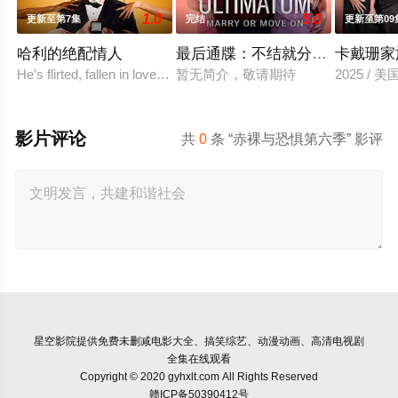
1.0
5.0
更新至第7集
完结
更新至第09
哈利的绝配情人
最后通牒：不结就分 第四季
卡戴珊家
He’s flirted, fallen in love, hooked up, and broken up. He’s eve
暂无简介，敬请期待
2025 /
影片评论
共
0
条 “赤裸与恐惧第六季” 影评
星空影院
提供免费未删减电影大全、搞笑综艺、动漫动画、高清电视剧
全集在线观看
Copyright © 2020 gyhxlt.com All Rights Reserved
赣ICP备50390412号