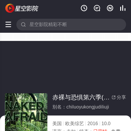






赤裸与恐惧第六季(全集)
分享

别名：chiluoyukongjudiliuji
美国
欧美综艺
2016
10.0