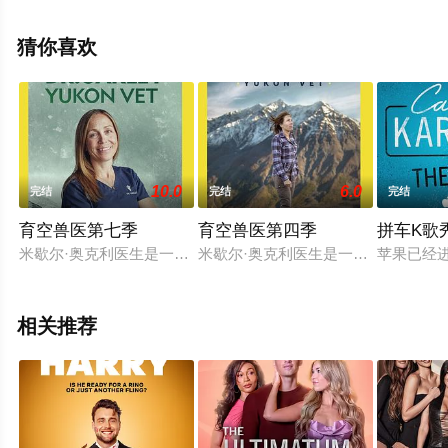
艺节目就上星空电影网，更多剧情信息可移步至豆瓣综
艺、电视猫或剧情网等平台了解。
猜你喜欢
10.0
6.0
完结
完结
完结
育空兽医第七季
育空兽医第四季
拼车K歌
米歇尔·奥克利医生是一位兽医，她负责照顾育空地区几乎所有
米歇尔·奥克利医生是一位兽医，她
苹果已经进
相关推荐