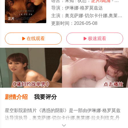
语言：
未知
状态：
正片/高清
- 免费在线观看
导演：
伊琳娜·格罗莫兹达
主演：
奥克萨娜·切尔卡什娜,奥莱娜·拉夫列纽克,丹尼尔·塞勒姆
正片
更新时间：
2026-05-08
在线观看
极速观看


剧情介绍
我要评分
星空影院剧情片《诱惑的阴影》是一部由伊琳娜·格罗莫兹
达导演执导，奥克萨娜·切尔卡什娜,奥莱娜·拉夫列纽克,丹
尼尔·塞勒姆等演员精彩演绎的乌克兰电影，手机免费观看
