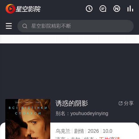






诱惑的阴影
分享

别名：youhuodeyinying
乌克兰
剧情
2026
10.0