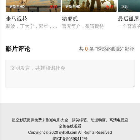
8.0
5.0
更新至HD
更新至HD
正片
走马观花
猎虎贰
最后孤屋
新波，丁大宁，郭华，程一木他们毕业于同一所大学。他们和很
暂无简介，敬请期待
一个普通
影片评论
共
0
条 “诱惑的阴影” 影评
星空影院
提供免费未删减电影大全、搞笑综艺、动漫动画、高清电视剧
全集在线观看
Copyright © 2020 gyhxlt.com All Rights Reserved
赣ICP备50390412号