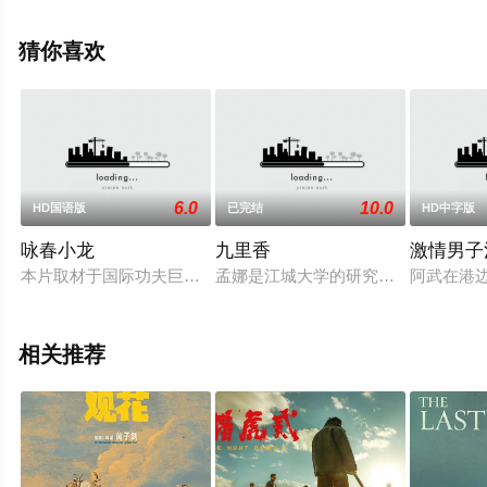
高清无删减完整版电影大全就上星空电影网，更多剧情信
息可移步至豆瓣电影、电视猫或剧情网等平台了解。
猜你喜欢
6.0
10.0
HD国语版
已完结
HD中字版
咏春小龙
九里香
激情男子
本片取材于国际功夫巨星李小龙的少年传奇轶事。正处于青春叛
孟娜是江城大学的研究生，2008年
阿武在港
相关推荐