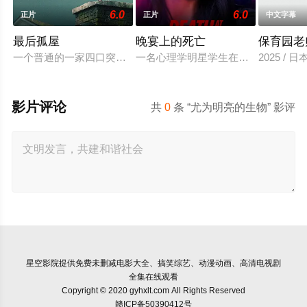
6.0
6.0
正片
正片
中文字幕
最后孤屋
晚宴上的死亡
保育园老
一个普通的一家四口突遭诡异变故，被困在自家房屋中超过 100
一名心理学明星学生在一次教师派对上
2025 / 
影片评论
共
0
条 “尤为明亮的生物” 影评
星空影院
提供免费未删减电影大全、搞笑综艺、动漫动画、高清电视剧
全集在线观看
Copyright © 2020 gyhxlt.com All Rights Reserved
赣ICP备50390412号