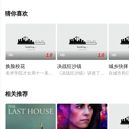
西·贝克,陈冲,梅根·赫弗恩,唐纳德·沙利斯,萨莎·威廉斯,迈尔
斯·马萨勒,Brandon,McEwan,Emily,Giannozio,卡里姆·马尔
猜你喜欢
科姆,Kingston,G等演员精彩演绎的美国电影，手机免费观
看高清无删减完整版电影大全就上星空电影网，更多剧情
信息可移步至豆瓣电影、电视猫或剧情网等平台了解。
1.0
1.0
HD
HD
HD
换脸校花
决战狂沙镇
城乡抉择
美术学院才女周十一美中不足患有皮肤病，父亲在外躲债，没人
《决战狂沙镇》讲述了一个叫二宝的
在城市和
相关推荐