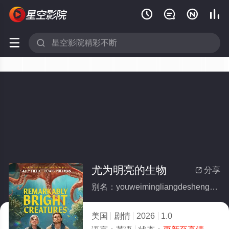






尤为明亮的生物
分享

别名：youweimingliangdeshengwu
美国
剧情
2026
1.0