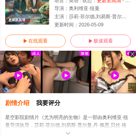
语言：
英语
状态：
更新至高清
- 免费在线观看
导演：
奥利维亚·纽曼
主演：
莎莉·菲尔德,刘易斯·普尔曼,丹·佩恩,贝丝·格兰特,科尔姆·米尼,劳拉·哈里斯,索菲亚·布莱克-德埃利亚,凯西·贝克,陈冲,梅根·赫弗
更新至高清
更新时间：
2026-05-09
在线观看
极速观看


剧情介绍
我要评分
星空影院剧情片《尤为明亮的生物》是一部由奥利维亚·纽
曼导演执导，莎莉·菲尔德,刘易斯·普尔曼,丹·佩恩,贝丝·格
兰特,科尔姆·米尼,劳拉·哈里斯,索菲亚·布莱克-德埃利亚,凯
